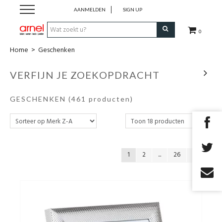
AANMELDEN
SIGN UP
0
Home
>
Geschenken
Koken
VERFIJN JE ZOEKOPDRACHT
Tafel
GESCHENKEN
(461 producten)
Interieur
Lifestyle
1
2
...
26
Geschenken
Merken
Cadeaubon