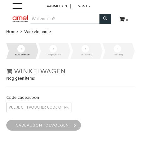
AANMELDEN
SIGN UP
0
Home
>
Winkelmandje
Koken
1
2
3
4
Tafel
Jouw selectie
Je gegevens
Je levering
Betaling
Interieur
WINKELWAGEN
Nog geen items.
Lifestyle
Code cadeaubon
Geschenken
Merken
CADEAUBON TOEVOEGEN
Cadeaubon