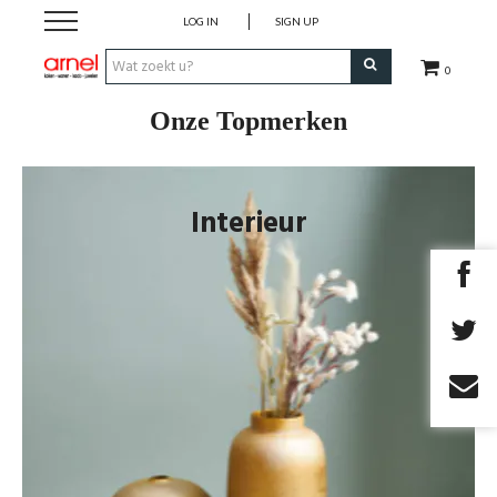
LOG IN
SIGN UP
0
Onze Topmerken
Koken
Tafel
Interieur
Interieur
Lifestyle
Geschenken
Merken
Cadeaubon