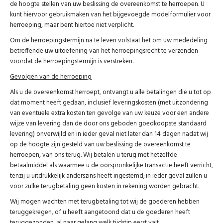
de hoogte stellen van uw beslissing de overeenkomst te herroepen. U
kunt hiervoor gebruikmaken van het bijgevoegde modelformulier voor
herroeping, maar bent hiertoe niet verplicht.
Om de herroepingstermijn na te leven volstaat het om uw mededeling
betreffende uw uitoefening van het herroepingsrecht te verzenden
voordat de herroepingstermijn is verstreken.
Gevolgen van de herroeping
Als u de overeenkomst herroept, ontvangt u alle betalingen die u tot op
dat moment heeft gedaan, inclusief leveringskosten (met uitzondering
van eventuele extra kosten ten gevolge van uw keuze voor een andere
wijze van levering dan de door ons geboden goedkoopste standaard
levering) onverwijld en in ieder geval niet later dan 14 dagen nadat wij
op de hoogte zijn gesteld van uw beslissing de overeenkomst te
herroepen, van ons terug. Wij betalen u terug met hetzelfde
betaalmiddel als waarmee u de oorspronkelijke transactie heeft verricht,
tenzij u uitdrukkelijk anderszins heeft ingestemd; in ieder geval zullen u
voor zulke terugbetaling geen kosten in rekening worden gebracht.
Wij mogen wachten met terugbetaling tot wij de goederen hebben
teruggekregen, of u heeft aangetoond dat u de goederen heeft
teruggezonden, al naar gelang welk tijdstip eerst valt.