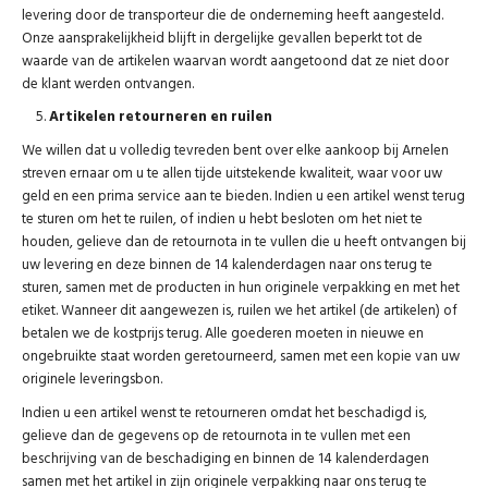
levering door de transporteur die de onderneming heeft aangesteld.
Onze aansprakelijkheid blijft in dergelijke gevallen beperkt tot de
waarde van de artikelen waarvan wordt aangetoond dat ze niet door
de klant werden ontvangen.
Artikelen retourneren en ruilen
We willen dat u volledig tevreden bent over elke aankoop bij Arnelen
streven ernaar om u te allen tijde uitstekende kwaliteit, waar voor uw
geld en een prima service aan te bieden. Indien u een artikel wenst terug
te sturen om het te ruilen, of indien u hebt besloten om het niet te
houden, gelieve dan de retournota in te vullen die u heeft ontvangen bij
uw levering en deze binnen de 14 kalenderdagen naar ons terug te
sturen, samen met de producten in hun originele verpakking en met het
etiket. Wanneer dit aangewezen is, ruilen we het artikel (de artikelen) of
betalen we de kostprijs terug. Alle goederen moeten in nieuwe en
ongebruikte staat worden geretourneerd, samen met een kopie van uw
originele leveringsbon.
Indien u een artikel wenst te retourneren omdat het beschadigd is,
gelieve dan de gegevens op de retournota in te vullen met een
beschrijving van de beschadiging en binnen de 14 kalenderdagen
samen met het artikel in zijn originele verpakking naar ons terug te