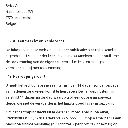
Bvba Arnel
stationsstraat 135
1770 Liedekerke
Belgie
Auteursrecht en kopierecht
De inhoud van deze website en andere publicaties van Bvba Arnel ijn
eigendom of staan onder licentie van Bvba Arnelworden gebruikt met
de toestemming van de eigenaar. Reproductie is ten strengste
verboden, tenzij met toestemming.
Herroepingsrecht
U heeft het recht om binnen een termijn van 14 dagen zonder opgave
van redenen de overeenkomst te herroepen. De herroepingstermijn
verstrijkt 14 dagen na de dag waarop u of een door u aangewezen
derde, die niet de vervoerder is, het laatste goed fysiek in bezit krijg
Om het herroepingsrecht uit te oefenen, moet u ons bvba Arnel,
Stationsstraat 135, 1770 Liedekerke 32 53666252 ,
shop@arnel.be
via een
ondubbelzinnige verklaring (bv. schriftelijk per post, fax of e-mail) op