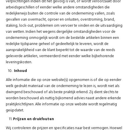
verplichtingen indien dit het gevolg is van, of wordt veroorzaakt door
arbeidsgeschillen of eender welke andere omstandigheden die
redelijkerwijs buiten de controle van de onderneming vallen, zoals
gevallen van overmacht, oproer en onlusten, overstroming, brand,
staking, lock-out, problemen om vervoer te vinden en de uitvaardiging
van wetten. Indien het wegens dergelijke omstandigheden voor de
onderneming onmogelijk wordt om de bestelde artikelen binnen een
redelijke tijdspanne geheel of gedeeltelijk te leveren, wordt de
aansprakelijkheid van de klant beperkt tot de waarde van de reeds
geleverde artikelen, vermeerderd met eender welke bijbehorende
leveringskosten.
Inhoud
Alle informatie die op onze website(s) opgenomen is of die op eender
welk gedrukt materiaal van de onderneming te lezen is, wordt niet als
dwingend beschouwd of als beste praktijk erkend. Zij dient slechts te
worden beschouwd als nuttig bijkomend advies naast andere erkende
praktijkrichtlijnen. Alle informatie op onze website wordt regelmatig
geüpdatet.
Prijzen en drukfouten
Wij controleren de prijzen en specificaties naar best vermogen. Hoewel