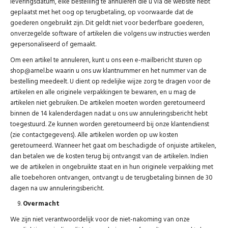
leveringsdatum, elke bestelling te annuleren die u via de website hebt
geplaatst met het oog op terugbetaling, op voorwaarde dat de
goederen ongebruikt zijn. Dit geldt niet voor bederfbare goederen,
onverzegelde software of artikelen die volgens uw instructies werden
gepersonaliseerd of gemaakt.
Om een artikel te annuleren, kunt u ons een e-mailbericht sturen op
shop@arnel.be
waarin u ons uw klantnummer en het nummer van de
bestelling meedeelt. U dient op redelijke wijze zorg te dragen voor de
artikelen en alle originele verpakkingen te bewaren, en u mag de
artikelen niet gebruiken. De artikelen moeten worden geretourneerd
binnen de 14 kalenderdagen nadat u ons uw annuleringsbericht hebt
toegestuurd. Ze kunnen worden geretourneerd bij onze klantendienst
(zie contactgegevens). Alle artikelen worden op uw kosten
geretourneerd. Wanneer het gaat om beschadigde of onjuiste artikelen,
dan betalen we de kosten terug bij ontvangst van de artikelen. Indien
we de artikelen in ongebruikte staat en in hun originele verpakking met
alle toebehoren ontvangen, ontvangt u de terugbetaling binnen de 30
dagen na uw annuleringsbericht.
Overmacht
We zijn niet verantwoordelijk voor de niet-nakoming van onze