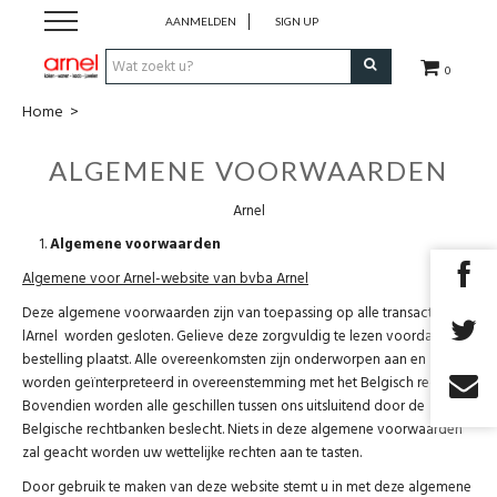
AANMELDEN
SIGN UP
0
Home
>
Koken
ALGEMENE VOORWAARDEN
Tafel
Arnel
Interieur
Algemene voorwaarden
Algemene voor Arnel-website van bvba Arnel
Lifestyle
Deze algemene voorwaarden zijn van toepassing op alle transacties die
lArnel worden gesloten. Gelieve deze zorgvuldig te lezen voordat u een
bestelling plaatst. Alle overeenkomsten zijn onderworpen aan en
Geschenken
worden geïnterpreteerd in overeenstemming met het Belgisch recht.
Bovendien worden alle geschillen tussen ons uitsluitend door de
Merken
Belgische rechtbanken beslecht. Niets in deze algemene voorwaarden
zal geacht worden uw wettelijke rechten aan te tasten.
Cadeaubon
Door gebruik te maken van deze website stemt u in met deze algemene