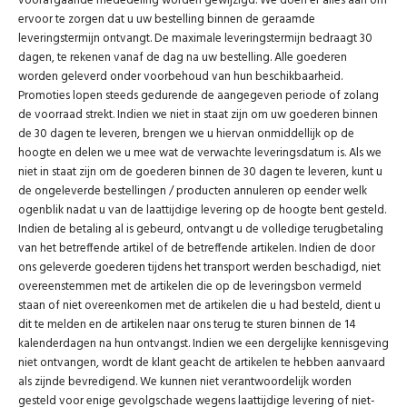
voorafgaande mededeling worden gewijzigd. We doen er alles aan om
ervoor te zorgen dat u uw bestelling binnen de geraamde
leveringstermijn ontvangt. De maximale leveringstermijn bedraagt 30
dagen, te rekenen vanaf de dag na uw bestelling. Alle goederen
worden geleverd onder voorbehoud van hun beschikbaarheid.
Promoties lopen steeds gedurende de aangegeven periode of zolang
de voorraad strekt. Indien we niet in staat zijn om uw goederen binnen
de 30 dagen te leveren, brengen we u hiervan onmiddellijk op de
hoogte en delen we u mee wat de verwachte leveringsdatum is. Als we
niet in staat zijn om de goederen binnen de 30 dagen te leveren, kunt u
de ongeleverde bestellingen / producten annuleren op eender welk
ogenblik nadat u van de laattijdige levering op de hoogte bent gesteld.
Indien de betaling al is gebeurd, ontvangt u de volledige terugbetaling
van het betreffende artikel of de betreffende artikelen. Indien de door
ons geleverde goederen tijdens het transport werden beschadigd, niet
overeenstemmen met de artikelen die op de leveringsbon vermeld
staan of niet overeenkomen met de artikelen die u had besteld, dient u
dit te melden en de artikelen naar ons terug te sturen binnen de 14
kalenderdagen na hun ontvangst. Indien we een dergelijke kennisgeving
niet ontvangen, wordt de klant geacht de artikelen te hebben aanvaard
als zijnde bevredigend. We kunnen niet verantwoordelijk worden
gesteld voor enige gevolgschade wegens laattijdige levering of niet-