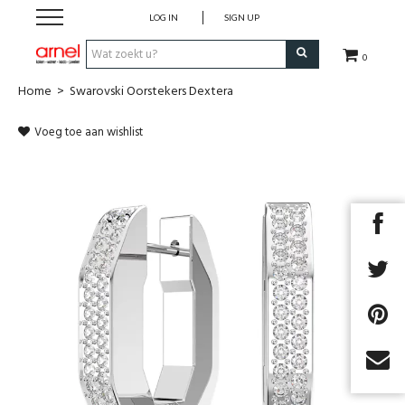
LOG IN
SIGN UP
0
Home
>
Swarovski Oorstekers Dextera
Koken
Voeg toe aan wishlist
Tafel
Interieur
Lifestyle
Geschenken
Merken
Next
Cadeaubon