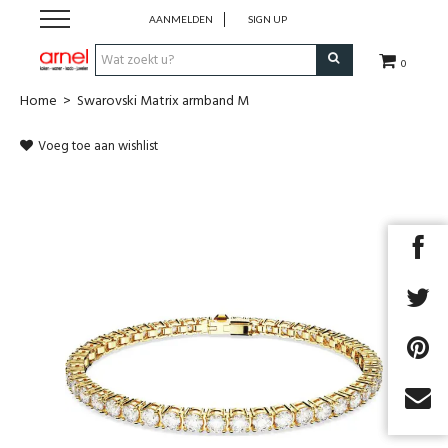
AANMELDEN
SIGN UP
0
Home
>
Swarovski Matrix armband M
Koken
Voeg toe aan wishlist
Tafel
Interieur
Lifestyle
Geschenken
Merken
Cadeaubon