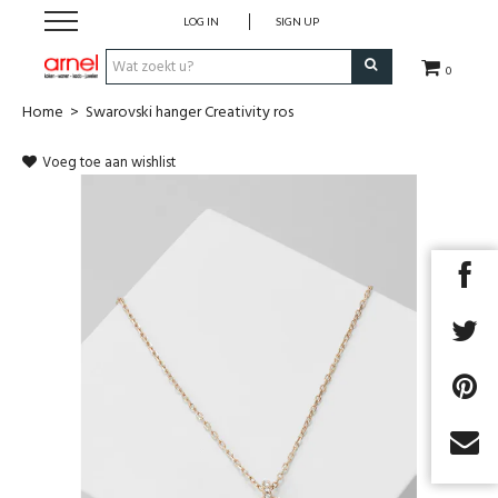
LOG IN
SIGN UP
0
Home
>
Swarovski hanger Creativity ros
Koken
Voeg toe aan wishlist
Tafel
Interieur
Lifestyle
Geschenken
Merken
Next
Cadeaubon