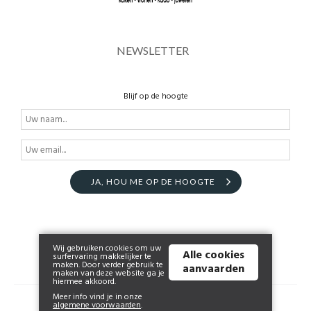
NEWSLETTER
Blijf op de hoogte
JA, HOU ME OP DE HOOGTE
Wij gebruiken cookies om uw
Alle cookies
surfervaring makkelijker te
maken. Door verder gebruik te
aanvaarden
maken van deze website ga je
hiermee akkoord.
Meer info vind je in onze
© 2026 www.arnel.be | Powered by
Tilroy
.
algemene voorwaarden
.