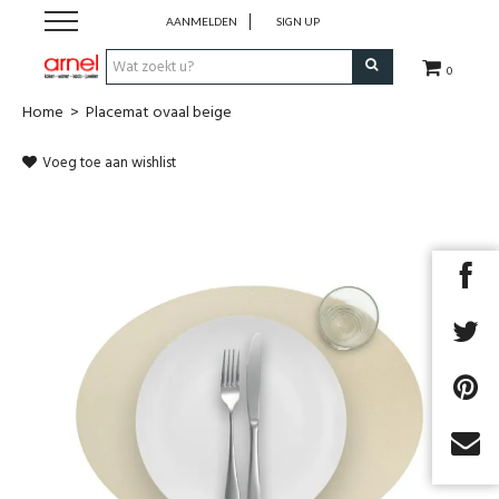
AANMELDEN
SIGN UP
0
Home
>
Placemat ovaal beige
Koken
Voeg toe aan wishlist
Tafel
Interieur
Lifestyle
Geschenken
Merken
Cadeaubon