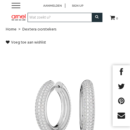
AANMELDEN
SIGN UP
0
Home
>
Dextera oorstekers
Koken
Voeg toe aan wishlist
Tafel
Interieur
Lifestyle
Geschenken
Merken
Next
Cadeaubon