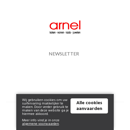
NEWSLETTER
Wij gebruiken cookies om uw
Alle cookies
surfervaring makkelijker te
maken. Door verder gebruik te
aanvaarden
© 2026 www.arnel.be | Powered by
Tilroy
.
maken van deze website ga je
hiermee akkoord.
Meer info vind je in onze
algemene voorwaarden
.