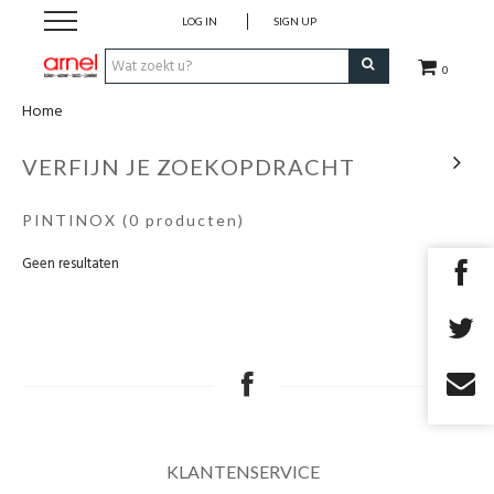
LOG IN
SIGN UP
0
Home
Koken
VERFIJN JE ZOEKOPDRACHT
Tafel
PINTINOX
(0 producten)
Interieur
Geen resultaten
Lifestyle
Geschenken
Merken
KLANTENSERVICE
Cadeaubon