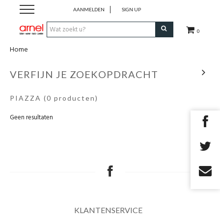
AANMELDEN
SIGN UP
0
Home
Koken
VERFIJN JE ZOEKOPDRACHT
Tafel
PIAZZA
(0 producten)
Interieur
Geen resultaten
Lifestyle
Geschenken
Merken
KLANTENSERVICE
Cadeaubon