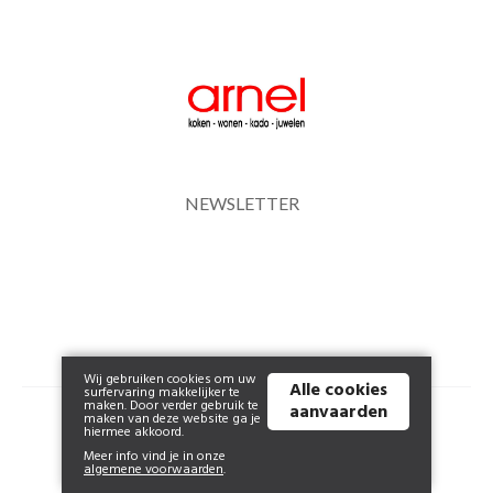
NEWSLETTER
Wij gebruiken cookies om uw
Alle cookies
surfervaring makkelijker te
maken. Door verder gebruik te
aanvaarden
© 2026 www.arnel.be | Powered by
Tilroy
.
maken van deze website ga je
hiermee akkoord.
Meer info vind je in onze
algemene voorwaarden
.