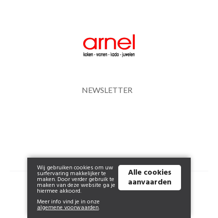
NEWSLETTER
Wij gebruiken cookies om uw
Alle cookies
surfervaring makkelijker te
maken. Door verder gebruik te
aanvaarden
© 2026 www.arnel.be | Powered by
Tilroy
.
maken van deze website ga je
hiermee akkoord.
Meer info vind je in onze
algemene voorwaarden
.