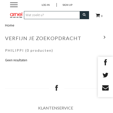
LOG IN
SIGN UP
0
Home
Koken
VERFIJN JE ZOEKOPDRACHT
Tafel
PHILIPPI
(0 producten)
Interieur
Geen resultaten
Lifestyle
Geschenken
Merken
KLANTENSERVICE
Cadeaubon