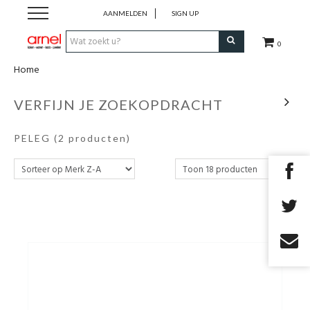
AANMELDEN
SIGN UP
0
Home
Koken
VERFIJN JE ZOEKOPDRACHT
Tafel
PELEG
(2 producten)
Interieur
Lifestyle
Geschenken
Merken
Cadeaubon