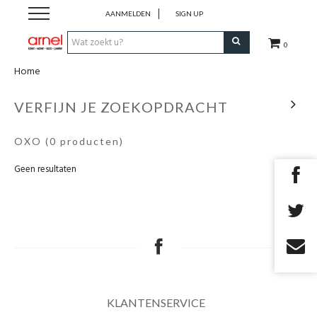
AANMELDEN
SIGN UP
0
Home
Koken
VERFIJN JE ZOEKOPDRACHT
Tafel
OXO
(0 producten)
Interieur
Geen resultaten
Lifestyle
Geschenken
Merken
KLANTENSERVICE
Cadeaubon