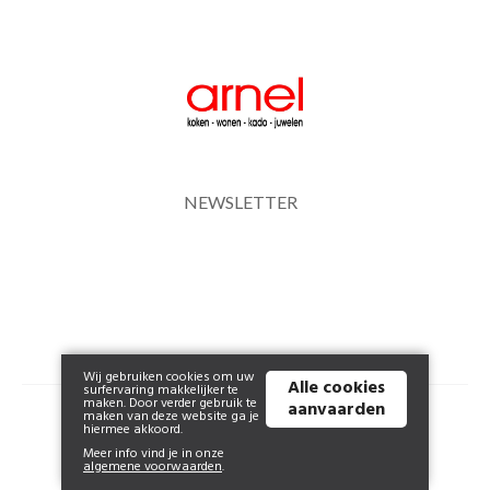
NEWSLETTER
Wij gebruiken cookies om uw
Alle cookies
surfervaring makkelijker te
maken. Door verder gebruik te
aanvaarden
© 2026 www.arnel.be | Powered by
Tilroy
.
maken van deze website ga je
hiermee akkoord.
Meer info vind je in onze
algemene voorwaarden
.