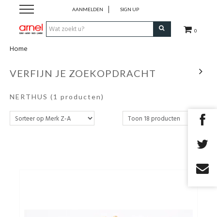
AANMELDEN
SIGN UP
0
Home
Koken
VERFIJN JE ZOEKOPDRACHT
Tafel
NERTHUS
(1 producten)
Interieur
Lifestyle
Geschenken
Merken
Cadeaubon