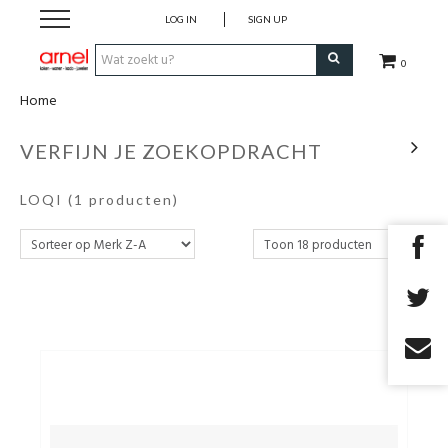
LOG IN
SIGN UP
0
Home
Koken
VERFIJN JE ZOEKOPDRACHT
Tafel
LOQI
(1 producten)
Interieur
Lifestyle
Geschenken
Merken
Cadeaubon