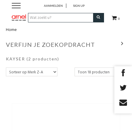
AANMELDEN
SIGN UP
0
Home
Koken
VERFIJN JE ZOEKOPDRACHT
Tafel
KAYSER
(2 producten)
Interieur
Lifestyle
Geschenken
Merken
Cadeaubon