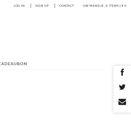
LOG IN
SIGN UP
CONTACT
UW MANDJE:
0
ITEMS | €
0
CADEAUBON