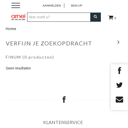
AANMELDEN
SIGN UP
0
Home
Koken
VERFIJN JE ZOEKOPDRACHT
Tafel
FINUM
(0 producten)
Interieur
Geen resultaten
Lifestyle
Geschenken
Merken
KLANTENSERVICE
Cadeaubon