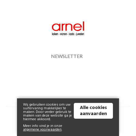
NEWSLETTER
Wij gebruiken cookies om uw
Alle cookies
surfervaring makkelijker te
maken. Door verder gebruik te
aanvaarden
© 2026 www.arnel.be | Powered by
Tilroy
.
maken van deze website ga je
hiermee akkoord.
Meer info vind je in onze
algemene voorwaarden
.