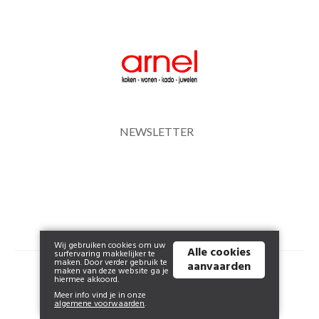
NEWSLETTER
Wij gebruiken cookies om uw
Alle cookies
surfervaring makkelijker te
maken. Door verder gebruik te
aanvaarden
© 2026 www.arnel.be | Powered by
Tilroy
.
maken van deze website ga je
hiermee akkoord.
Meer info vind je in onze
algemene voorwaarden
.