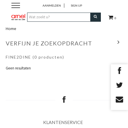
AANMELDEN
SIGN UP
0
Home
Koken
VERFIJN JE ZOEKOPDRACHT
Tafel
FINE2DINE
(0 producten)
Interieur
Geen resultaten
Lifestyle
Geschenken
Merken
KLANTENSERVICE
Cadeaubon