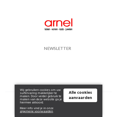
NEWSLETTER
Wij gebruiken cookies om uw
Alle cookies
surfervaring makkelijker te
maken. Door verder gebruik te
aanvaarden
© 2026 www.arnel.be | Powered by
Tilroy
.
maken van deze website ga je
hiermee akkoord.
Meer info vind je in onze
algemene voorwaarden
.