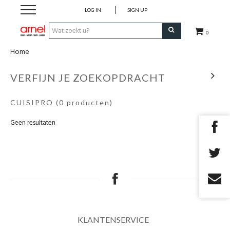
LOG IN
SIGN UP
0
Home
Koken
VERFIJN JE ZOEKOPDRACHT
Tafel
CUISIPRO
(0 producten)
Interieur
Geen resultaten
Lifestyle
Geschenken
Merken
KLANTENSERVICE
Cadeaubon