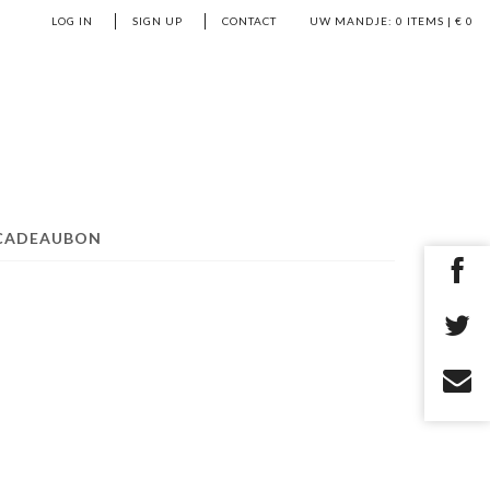
LOG IN
SIGN UP
CONTACT
UW MANDJE:
0
ITEMS | €
0
CADEAUBON