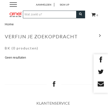
AANMELDEN
SIGN UP
0
Home
Koken
VERFIJN JE ZOEKOPDRACHT
Tafel
BK
(0 producten)
Interieur
Geen resultaten
Lifestyle
Geschenken
Merken
KLANTENSERVICE
Cadeaubon