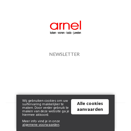
NEWSLETTER
Wij gebruiken cookies om uw
Alle cookies
surfervaring makkelijker te
maken. Door verder gebruik te
aanvaarden
© 2026 www.arnel.be | Powered by
Tilroy
.
maken van deze website ga je
hiermee akkoord.
Meer info vind je in onze
algemene voorwaarden
.