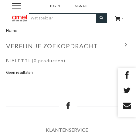
LOG IN
SIGN UP
0
Home
Koken
VERFIJN JE ZOEKOPDRACHT
Tafel
BIALETTI
(0 producten)
Interieur
Geen resultaten
Lifestyle
Geschenken
Merken
KLANTENSERVICE
Cadeaubon