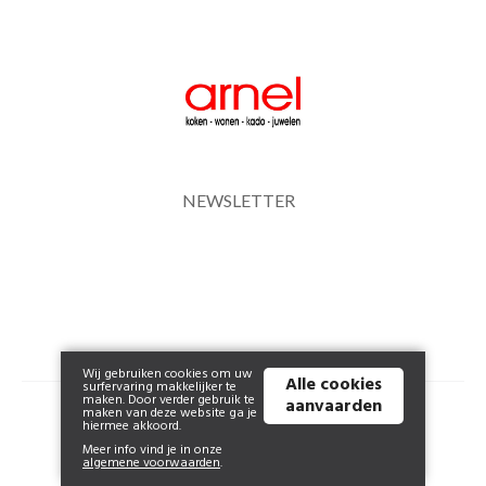
NEWSLETTER
Wij gebruiken cookies om uw
Alle cookies
surfervaring makkelijker te
maken. Door verder gebruik te
aanvaarden
© 2026 www.arnel.be | Powered by
Tilroy
.
maken van deze website ga je
hiermee akkoord.
Meer info vind je in onze
algemene voorwaarden
.