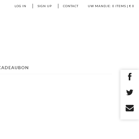
LOG IN
SIGN UP
CONTACT
UW MANDJE:
0
ITEMS | €
0
CADEAUBON