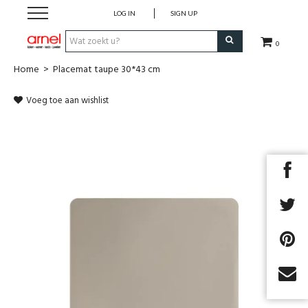
LOG IN
SIGN UP
0
Home
>
Placemat taupe 30*43 cm
Koken
Voeg toe aan wishlist
Tafel
Interieur
Lifestyle
Geschenken
Merken
Cadeaubon