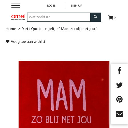
LOG IN
SIGN UP
0
Home
>
Yett Quote tegeltje " Mam zo blij met jou "
Koken
Voeg toe aan wishlist
Tafel
Interieur
Lifestyle
Geschenken
Merken
Cadeaubon