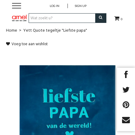
LOG IN
SIGN UP
0
Home
>
Yett Quote tegeltje "Liefste papa"
Koken
Voeg toe aan wishlist
Tafel
Interieur
Lifestyle
Geschenken
Merken
Cadeaubon