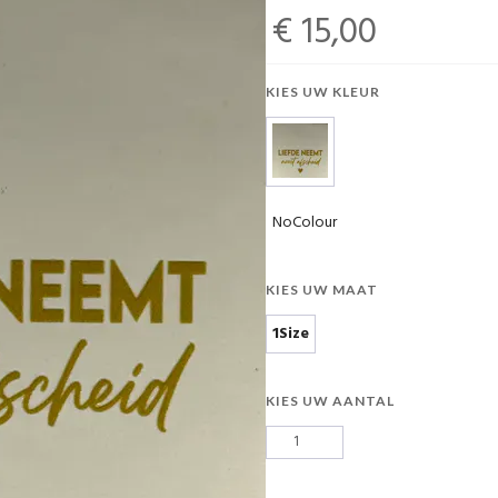
€ 15,00
KIES UW KLEUR
NoColour
KIES UW MAAT
1Size
KIES UW AANTAL