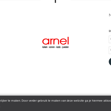
B
ijker te maken. Door verder gebruik te maken van deze website ga je hiermee akkoo
© 2026 www.arnel.be | Powered by
Tilroy
.
.