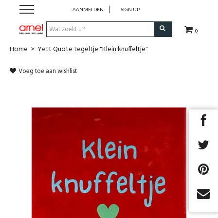
AANMELDEN
SIGN UP
0
Home
>
Yett Quote tegeltje "Klein knuffeltje"
Koken
Voeg toe aan wishlist
Tafel
Interieur
Lifestyle
Geschenken
Merken
Cadeaubon