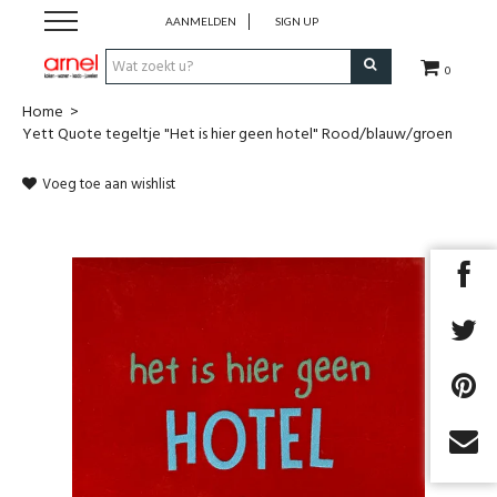
AANMELDEN
SIGN UP
0
Home
>
Koken
Yett Quote tegeltje "Het is hier geen hotel" Rood/blauw/groen
Tafel
Voeg toe aan wishlist
Interieur
Lifestyle
Geschenken
Merken
Cadeaubon