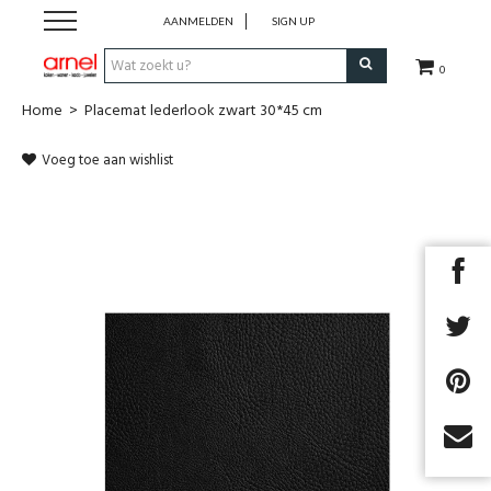
AANMELDEN
SIGN UP
0
Home
>
Placemat lederlook zwart 30*45 cm
Koken
Voeg toe aan wishlist
Tafel
Interieur
Lifestyle
Geschenken
Merken
Cadeaubon