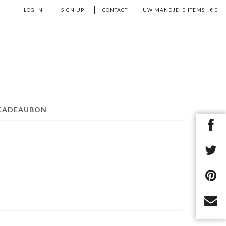
LOG IN
SIGN UP
CONTACT
UW MANDJE:
0
ITEMS | €
0
CADEAUBON