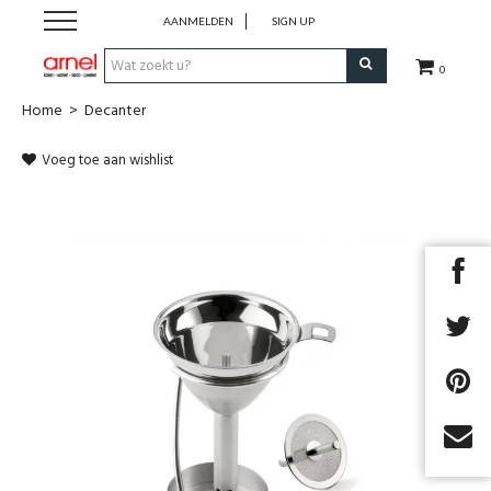
AANMELDEN
SIGN UP
0
Home
>
Decanter
Koken
Voeg toe aan wishlist
Tafel
Interieur
Lifestyle
Geschenken
Merken
Cadeaubon